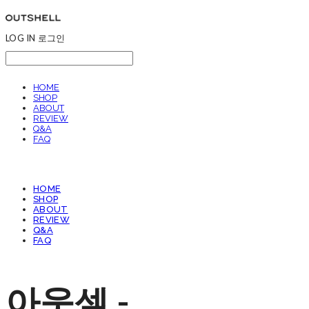
LOG IN
로그인
HOME
SHOP
ABOUT
REVIEW
Q&A
FAQ
HOME
SHOP
ABOUT
REVIEW
Q&A
FAQ
아웃셀 -