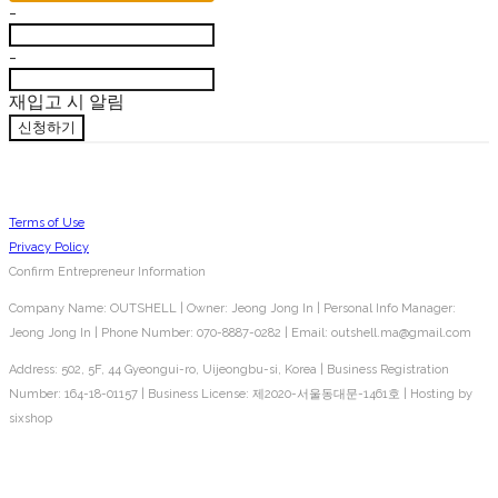
-
-
재입고 시 알림
신청하기
Terms of Use
Privacy Policy
Confirm Entrepreneur Information
Company Name: OUTSHELL | Owner: Jeong Jong In | Personal Info Manager:
Jeong Jong In | Phone Number: 070-8887-0282 | Email: outshell.ma@gmail.com
Address: 502, 5F, 44 Gyeongui-ro, Uijeongbu-si, Korea | Business Registration
Number:
164-18-01157
| Business License:
제2020-서울동대문-1461호
| Hosting by
sixshop