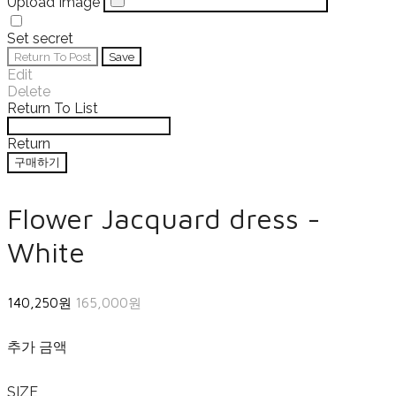
Upload Image
Set secret
Return To Post
Save
Edit
Delete
Return To List
Return
구매하기
Flower Jacquard dress -
White
140,250원
165,000원
추가 금액
SIZE