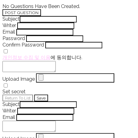
No Questions Have Been Created.
POST QUESTION
Subject
Writer
Email
Password
Confirm Password
개인정보 수집 및 이용
에 동의합니다.
Upload Image
Set secret
Return To List
Save
Subject
Writer
Email