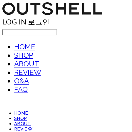
LOG IN
로그인
HOME
SHOP
ABOUT
REVIEW
Q&A
FAQ
HOME
SHOP
ABOUT
REVIEW