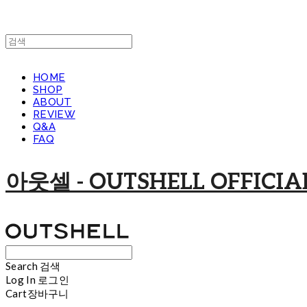
HOME
SHOP
ABOUT
REVIEW
Q&A
FAQ
아웃셀 - OUTSHELL OFFICIAL
Search
검색
Log In
로그인
Cart
장바구니