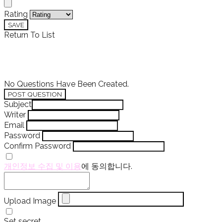
Rating
SAVE
Return To List
No Questions Have Been Created.
POST QUESTION
Subject
Writer
Email
Password
Confirm Password
개인정보 수집 및 이용
에 동의합니다.
Upload Image
Set secret