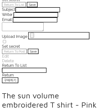
Return To List
Save
Subject
Writer
Email
Upload Image
Set secret
Return To Post
Save
Edit
Delete
Return To List
Return
구매하기
The sun volume
embroidered T shirt - Pink