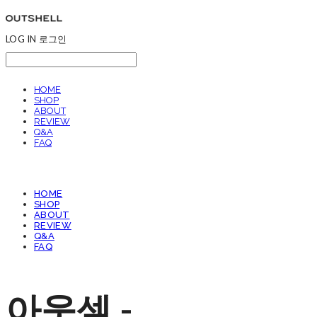
LOG IN
로그인
HOME
SHOP
ABOUT
REVIEW
Q&A
FAQ
HOME
SHOP
ABOUT
REVIEW
Q&A
FAQ
아웃셀 -