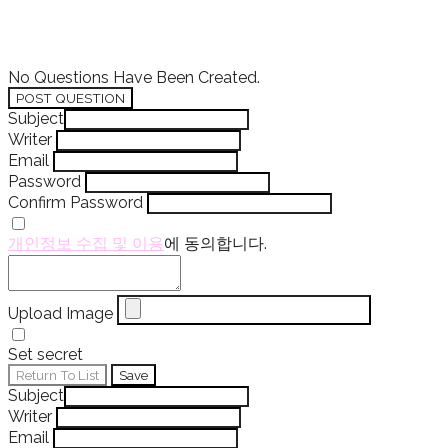
No Questions Have Been Created.
POST QUESTION
Subject
Writer
Email
Password
Confirm Password
개인정보 수집 및 이용
에 동의합니다.
Upload Image
Set secret
Return To List
Save
Subject
Writer
Email