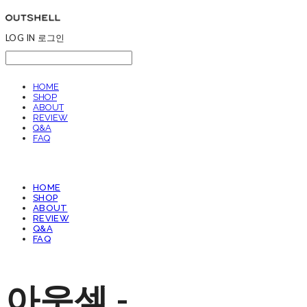
LOG IN
로그인
HOME
SHOP
ABOUT
REVIEW
Q&A
FAQ
HOME
SHOP
ABOUT
REVIEW
Q&A
FAQ
아웃셀 -