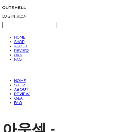
LOG IN
로그인
HOME
SHOP
ABOUT
REVIEW
Q&A
FAQ
HOME
SHOP
ABOUT
REVIEW
Q&A
FAQ
아웃셀 -