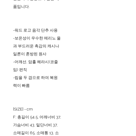
품입니다.
-워드 로고 음각 단추 사용
-보온성이 우수한 메리노 울
과 부드러운 촉감의 캐시나
일론이 혼방된 원사
-어깨선, 암홀 헤라시(코줄
임) 편직
-립을 두 겹으로 하여 복원
력이 빠름
[SIZE] - cm
F: 총길이 54.5, 어깨너비 37,
가슴너비 43, 밑단너비 37,
소매길이 65, 소매통 13, 소