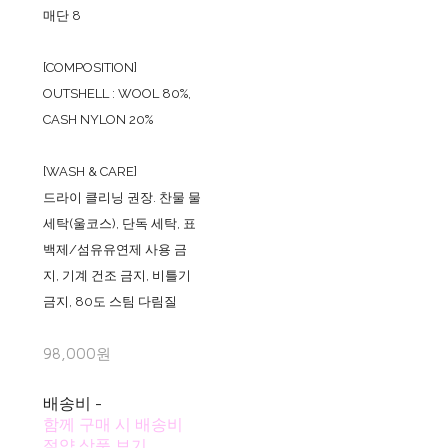
매단 8
[COMPOSITION]
OUTSHELL : WOOL 80%,
CASH NYLON 20%
[WASH & CARE]
드라이 클리닝 권장. 찬물 물
세탁(울코스), 단독 세탁, 표
백제/섬유유연제 사용 금
지, 기계 건조 금지, 비틀기
금지, 80도 스팀 다림질
98,000원
배송비
-
함께 구매 시 배송비
절약 상품 보기