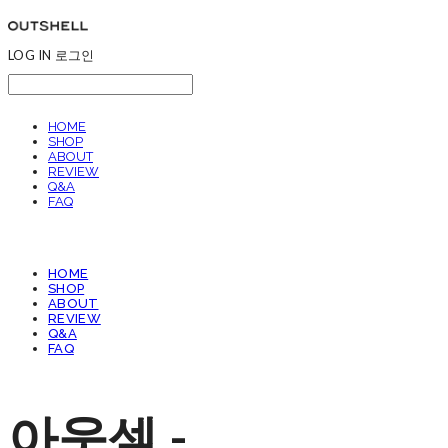
LOG IN
로그인
HOME
SHOP
ABOUT
REVIEW
Q&A
FAQ
HOME
SHOP
ABOUT
REVIEW
Q&A
FAQ
아웃셀 -