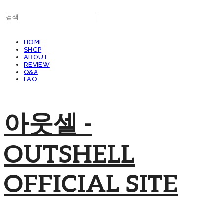
HOME
SHOP
ABOUT
REVIEW
Q&A
FAQ
아웃셀 -
OUTSHELL
OFFICIAL SITE