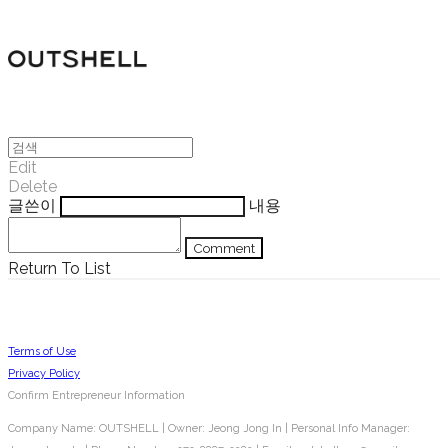
Edit
Delete
글쓴이
내용
Comment
Return To List
Terms of Use
Privacy Policy
Confirm Entrepreneur Information
Company Name: OUTSHELL | Owner: Jeong Jong In | Personal Info Manager: