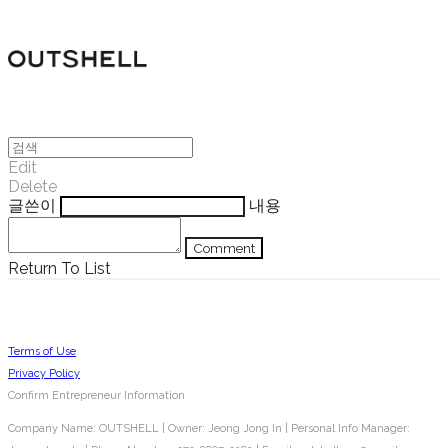
Edit
Delete
글쓴이
내용
Comment
Return To List
Terms of Use
Privacy Policy
Confirm Entrepreneur Information
Company Name: OUTSHELL | Owner: Jeong Jong In | Personal Info Manager: