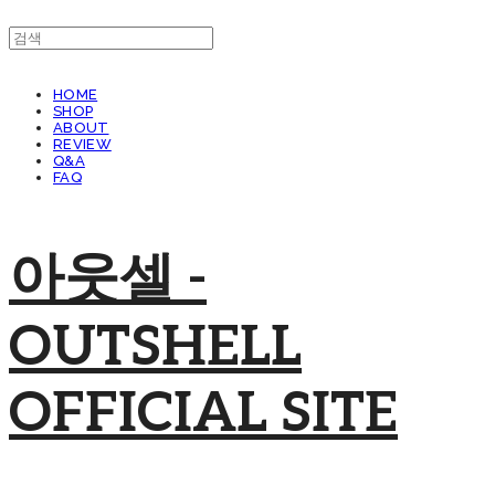
HOME
SHOP
ABOUT
REVIEW
Q&A
FAQ
아웃셀 -
OUTSHELL
OFFICIAL SITE