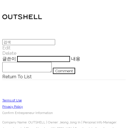
Edit
Delete
글쓴이
내용
Comment
Return To List
Terms of Use
Privacy Policy
Confirm Entrepreneur Information
Company Name: OUTSHELL | Owner: Jeong Jong In | Personal Info Manager: