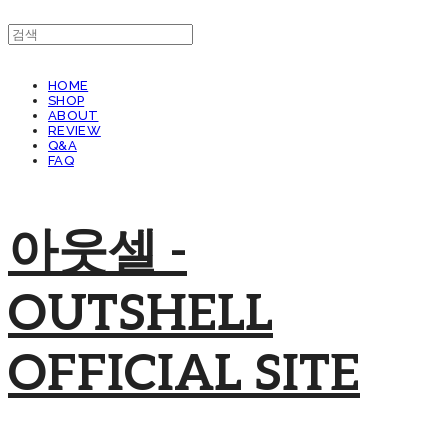
HOME
SHOP
ABOUT
REVIEW
Q&A
FAQ
아웃셀 -
OUTSHELL
OFFICIAL SITE