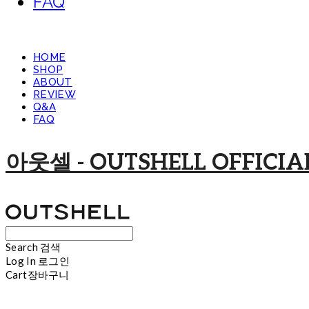
FAQ
HOME
SHOP
ABOUT
REVIEW
Q&A
FAQ
아웃셀 - OUTSHELL OFFICIAL
Search
검색
Log In
로그인
Cart
장바구니