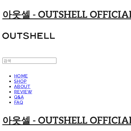
아웃셀 - OUTSHELL OFFICIAL
HOME
SHOP
ABOUT
REVIEW
Q&A
FAQ
아웃셀 - OUTSHELL OFFICIAL